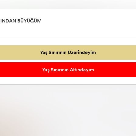
WhatsApp
Telefon
(544) 547 84 14
(544) 547 84 14
AŞINDAN BÜYÜĞÜM
Genç Odası
MAĞAZA ÜRÜNLERİ
Araç & Gereç
TAKI & MÜCE
Yaş Sınırının Üzerindeyim
Yaş Sınırının Altındayım