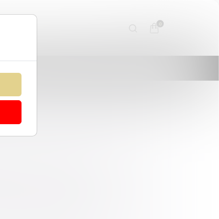
0
VHER