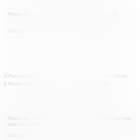
Polesie Miraj Kamyonet
Polesie Kutulu Mike
Kamyon
184,90 TL
750,90 TL
Polesie Izci Askeri Pikap 2
Polesie 72405 Filede Polis
Makinalı Kutuda
Helikopter
242,90 TL
151,90 TL