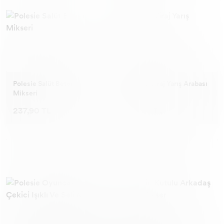
Polesie Salüt Beton
Polesie Viraj Yarış Arabası
Mikseri
237,90 TL
106,90 TL