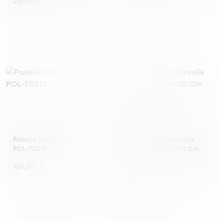
269,90 TL
249,90 TL
Polesie Helikopter "Arı" -
Polesie Sahil Güvenlik
POL-72313
Devriye Teknesi 30 Cm
151,90 TL
177,90 TL