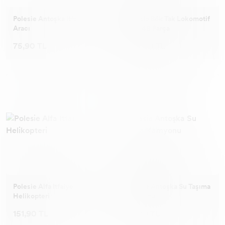
Polesie Antoşka Itfaiye
Polesie Sök Tak Lokomotif
Aracı
Tren 48 Parça
75,90 TL
305,90 TL
Polesie Alfa Itfaiye
Polesie Antoşka Su Taşıma
Helikopteri
Kamyonu
151,90 TL
69,90 TL