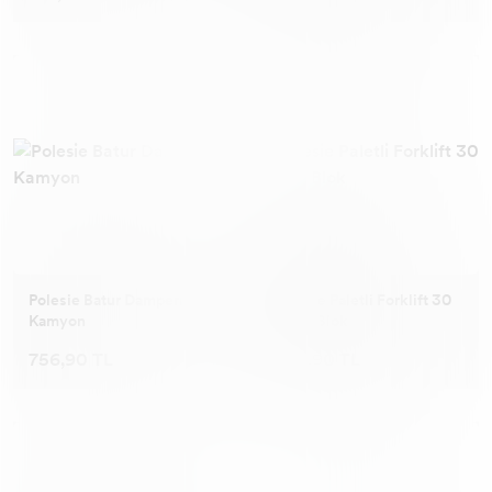
Polesie Batur Damperli
Polesie Paletli Forklift 30
Kamyon
Parça Blok
756,90 TL
634,90 TL