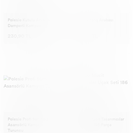
Polesie Kutulu Arkadaş
Polesie Yarış Arabası
Damperli Kamyon
230,90 TL
280,90 TL
Polesie Profi Sürtmeli
Polesie Mucit Tasarımcılar
Asansörlü Kamyon
Uçak Seti 186 Parça
Turuncu