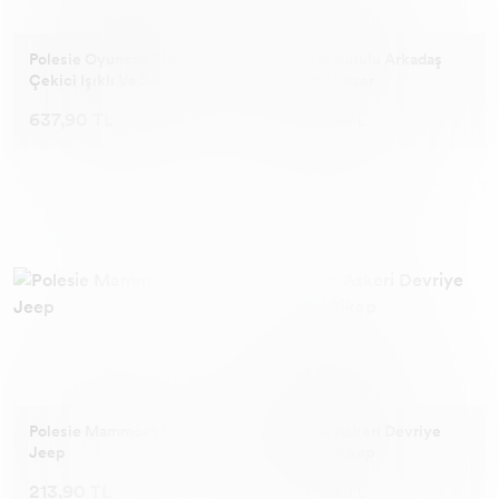
Polesie Oyuncak Profi
Polesie Kutulu Arkadaş
Çekici Işıklı Ve Seli Mavi
Beton Mikser
637,90 TL
230,90 TL
Polesie Mammoet Ralli
Polesie Askeri Devriye
Jeep
Arabası Pikap
213,90 TL
220,90 TL