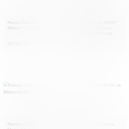
Polesie Salüt Beton
Polesie Oyuncak 69207
Mikseri Turuncu 68101
Polis Arabası Devriye
Korumalı Araba 30 cm
201,90 TL
292,90 TL
Polesie Cross Yarış
Polesie Usta Traktör ve