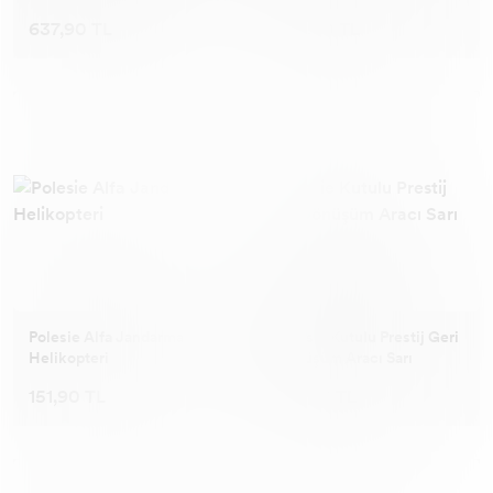
637,90 TL
733,90 TL
Polesie Alfa Jandarma
Polesie Kutulu Prestij Geri
Helikopteri
Dönüşüm Aracı Sarı
151,90 TL
612,90 TL