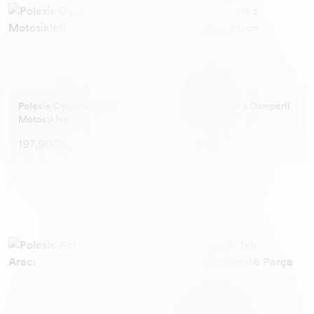
Polesie Oyuncak Yarış
Polesie Antoşka Damperli
Motosikleti
Kamyon
197,90 TL
71,90 TL