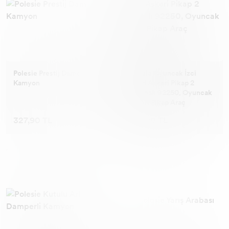
Polesie Prestij Damperli
Polesie Oyuncak İzci
Kamyon
Safari Askeri Pikap 2
Makinalı 92250, Oyuncak
Askeri Pikap Araç
327,90 TL
242,90 TL