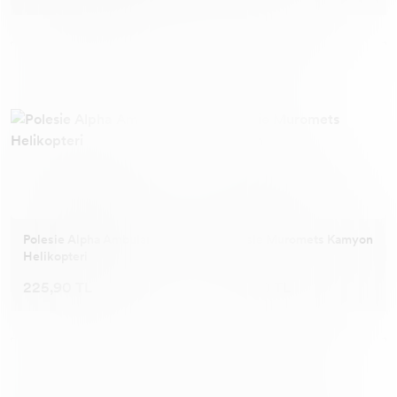
Polesie Alpha Ambulans
Polesie Muromets Kamyon
Helikopteri
225,90 TL
325,90 TL