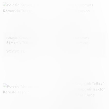
Polesie Kutulu Mike
Polesie Muromets
Römorklu Traktör
Damperli Kamyon
907,90 TL
319,90 TL