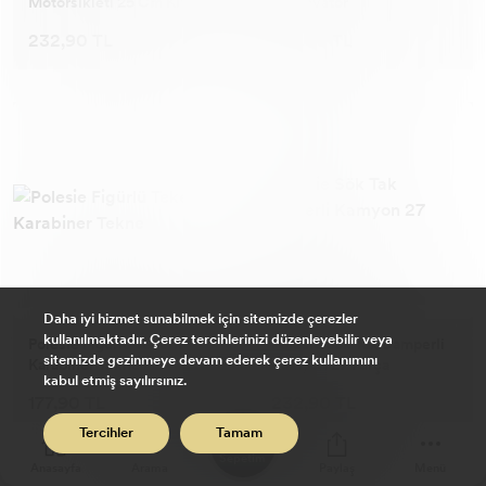
Motorsikleti 25 Cm Kırmızı
Ekskavatör
232,90 TL
140,90 TL
Daha iyi hizmet sunabilmek için sitemizde çerezler
kullanılmaktadır. Çerez tercihlerinizi düzenleyebilir veya
Polesie Figürlü Tekerli
Polesie Sök Tak Damperli
sitemizde gezinmeye devam ederek çerez kullanımını
Karabiner Tekne
Kamyon 27 Parça
kabul etmiş sayılırsınız.
177,90 TL
232,90 TL
0
Tercihler
Tamam
Sepetim
Anasayfa
Arama
Paylaş
Menü