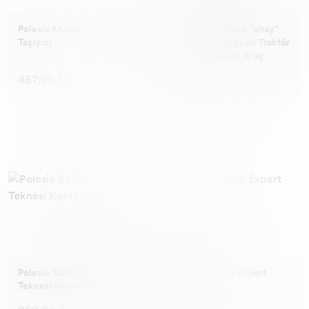
Polesie Muromets Kereste
Polesie Oyuncak "altay"
Taşıyıcı
Römork Ve Kepçeli Traktör
Oyuncak Kasalı Araç
457,90 TL
372,90 TL
Polesie Sahil Güvenlik
Polesie Kutulu Expert
Teknesi Karabiner 30 cm
Ekskavatör