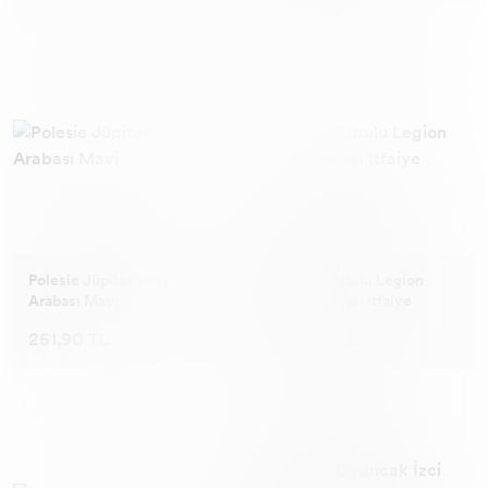
Polesie Jüpiter Yarış
Polesie Kutulu Legion
Arabası Mavi
Arazi Arabası Itfaiye
251,90 TL
376,90 TL