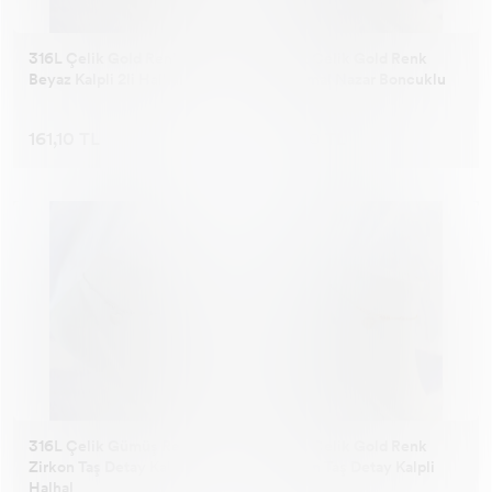
316L Çelik Gold Renk
316L Çelik Gold Renk
Beyaz Kalpli 2li Halhal
Minimal Nazar Boncuklu
Halhal
161,10 TL
161,10 TL
316L Çelik Gümüş Renk
316L Çelik Gold Renk
Zirkon Taş Detay Kalpli
Zirkon Taş Detay Kalpli
Halhal
Halhal