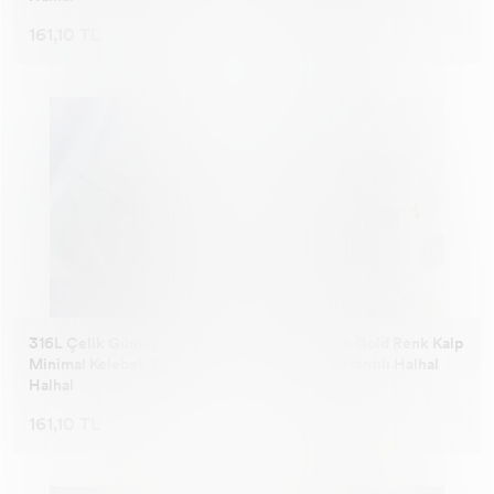
161,10 TL
161,10 TL
316L Çelik Gümüş Renk
316L Çelik Gold Renk Kalp
Minimal Kelebek Tasarımlı
Detaylı Sallantılı Halhal
Halhal
161,10 TL
161,10 TL