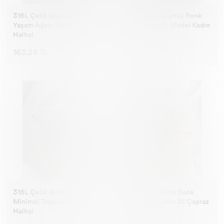
316L Çelik Gümüş Renk
316L Çelik Gümüş Renk
Yaşam Ağacı Model Kadın
Simli Kelebek Model Kadın
Halhal
Halhal
163,28 TL
163,28 TL
316L Çelik Gold Renk
316L Çelik Gold Renk
Minimal Topçuk Model
Nazar Boncuklu 2li Çapraz
Halhal
Halhal