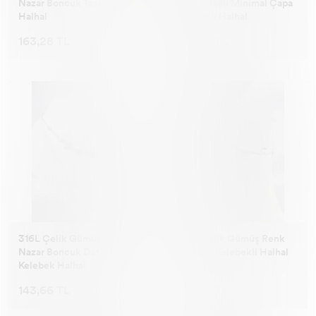
Nazar Boncuk Tasarımlı 2li
Zirkon Taşlı Minimal Çapa
Halhal
Tasarımlı Halhal
163,28 TL
152,38 TL
316L Çelik Gümüş Renk
316L Çelik Gümüş Renk
Nazar Boncuk Detay
Minimal Kelebekli Halhal
Kelebek Halhal
143,66 TL
143,66 TL