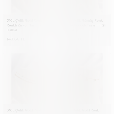
316L Çelik Gold Renk
316L Çelik Gümüş Renk
Renkli Zirkon Taşlı Kalp
Nazar Boncuk Tasarımlı 2li
Halhal
Halhal
143,66 TL
163,28 TL
316L Çelik Gold Renk
316L Çelik Gold Renk