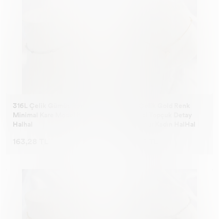
316L Çelik Gümüş Renk
316L Çelik Gold Renk
Minimal Kare Model Kadın
Minimal Topçuk Detay
Halhal
Kalp Figür Kadın HalHal
163,28 TL
143,66 TL