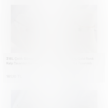
316L Çelik Gümüş Renk
316L Çelik Gold Renk
Kalp Tasarımlı Halhal
Zümrüt Taş Tasarımlı
Halhal
161,10 TL
161,10 TL