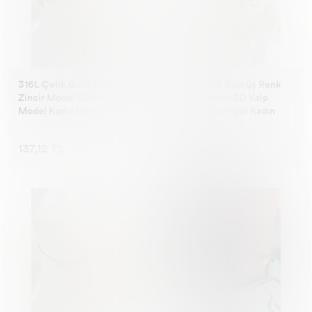
316L Çelik Gold Renk
316L Çelik Gümüş Renk
Zincir Model 3D İnci Kalp
Zincir Model 3D Kalp
Model Kadın HalHal
Beyaz Kalp Figür Kadın
HalHal
137,12 TL
137,12 TL