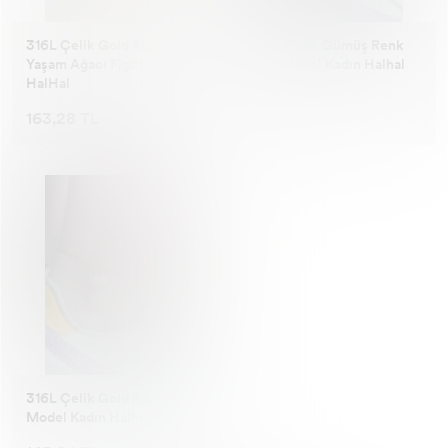
316L Çelik Gold Renk
316L Çelik Gümüş Renk
Yaşam Ağacı Figür Kadın
Kalp Model Kadın Halhal
HalHal
163,28 TL
130,58 TL
316L Çelik Gold Renk Kalp
Model Kadın Halhal