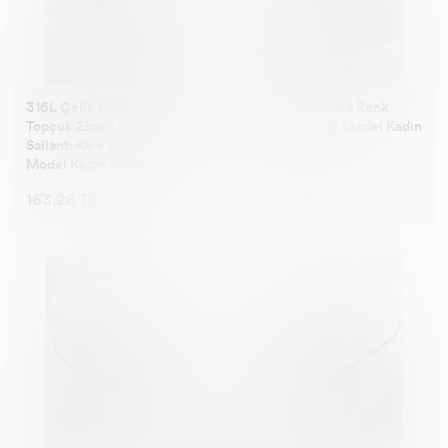
316L Çelik Gold Renk
316L Çelik Gold Renk
Topçuk Zincir Model
Nazar Boncuk Model Kadın
Sallantı Kare Zirkon Taş
Halhal
Model Kadın Halhal
163,28 TL
163,28 TL