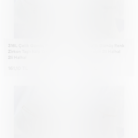
316L Çelik Gümüş Renk
316L Çelik Gümüş Renk
Zirkon Taşlı Kalp Tasarımlı
Beyaz Kalpli 2li Halhal
2li Halhal
161,10 TL
161,10 TL