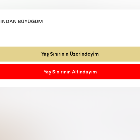
WhatsApp
Telefon
(544) 547 84 14
(544) 547 84 14
AŞINDAN BÜYÜĞÜM
Genç Odası
MAĞAZA ÜRÜNLERİ
Araç & Gereç
TAKI & MÜCE
Yaş Sınırının Üzerindeyim
Yaş Sınırının Altındayım