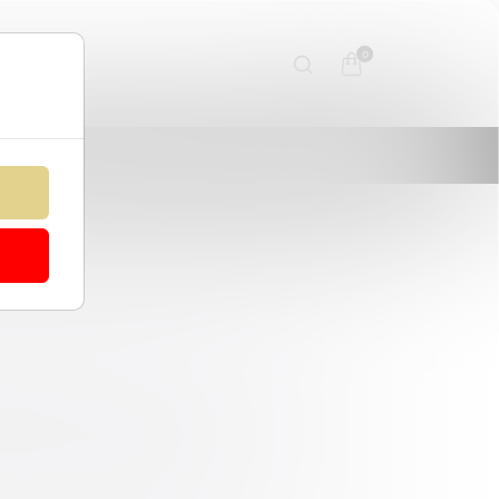
0
VHER