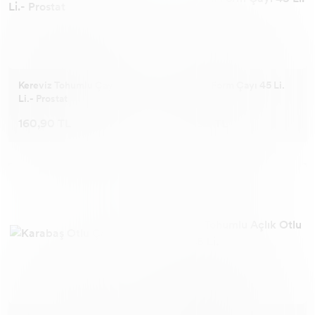
Kereviz Tohumlu Çay 45
Kayısılı Form Çayı 45 Li.
Li.- Prostat
160,90 TL
213,90 TL