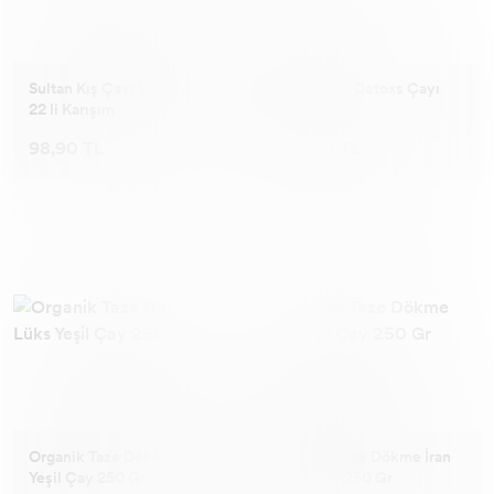
Sultan Kış Çayı Winter Tea
30 Günlük Detoxs Çayı
22 li Karışım
5grx30
98,90 TL
376,90 TL
Organik Taze Dökme Lüks
Organik Taze Dökme İran
Yeşil Çay 250 Gr
Yeşil Çay 250 Gr