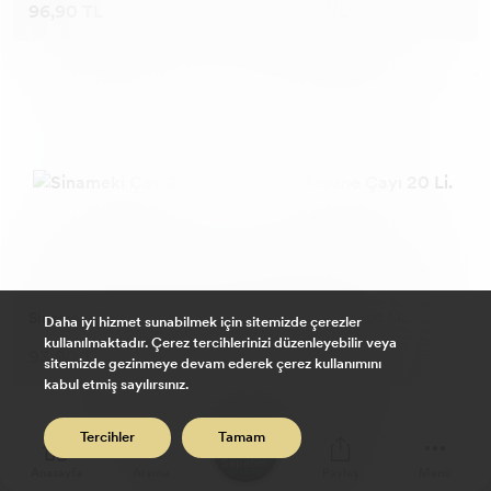
96,90 TL
96,90 TL
Sinameki Çay 20 Li.
Rezene Çayı 20 Li.
Daha iyi hizmet sunabilmek için sitemizde çerezler
kullanılmaktadır. Çerez tercihlerinizi düzenleyebilir veya
93,90 TL
93,90 TL
sitemizde gezinmeye devam ederek çerez kullanımını
kabul etmiş sayılırsınız.
0
Tercihler
Tamam
Sepetim
Anasayfa
Arama
Paylaş
Menü