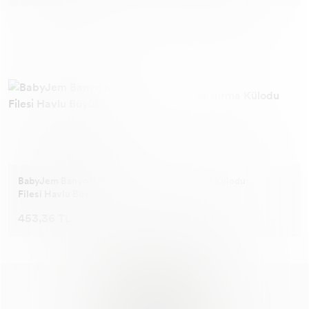
BabyJem Banyo Küvet
Alıştırma Külodu
Filesi Havlu Büyük 271
453,36 TL
176,40 TL