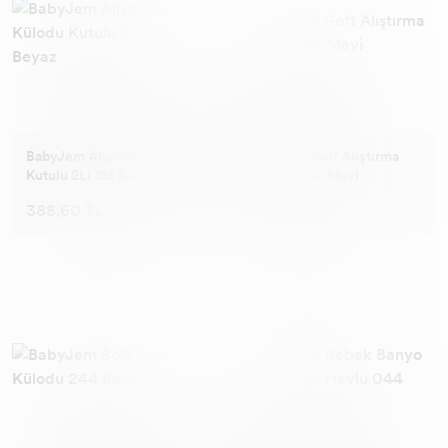
BabyJem Alıştırma Külodu
BabyJem Soft Alıştırma
Kutulu 2Li 155 Beyaz
Külodu 244 Mavi
388,60 TL
444,11 TL