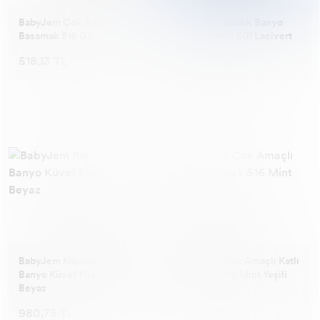
BabyJem Çok Amaçlı Katlı
BabyJem Bebek Banyo
Basamak 516 Gri
Siperi (Yeni) 601 Lacivert
518,13 TL
212,03 TL
BabyJem Köpüklü Bebek
BabyJem Çok Amaçlı Katlı
Banyo Küvet Filesi 164
Basamak 516 Mint Yeşili
Beyaz
980,75 TL
518,13 TL