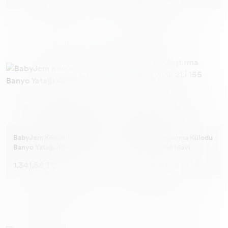
BabyJem Köpüklü Bebek
BabyJem Alıştırma Külodu
Banyo Yatağı 436 Mavi
Kutulu 2Li 155 Mavi
1.341,58 TL
388,60 TL