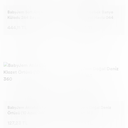
BabyJem Soft Alıştırma
BabyJem Bebek Banyo
Külodu 244 Beyaz
Küvet Filesi Havlu 044
444,11 TL
434,85 TL
BabyJem Atılabilir Klozet
BabyJem Doğal Deniz
Örtüsü (10 Adet) 360
Süngeri 163
127,23 TL
441,03 TL