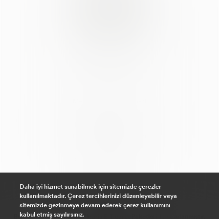
© AlyaStore
Mesafeli Satış Sözleşmesi
Açık Rıza Beyanı
KVKK Aydınlatma Metni
Değişim ve İade Politikası
Üyelik Sözleşmesi
Çerez (Cookie) Politikası
Site Haritası
Hakkımızda
Daha iyi hizmet sunabilmek için sitemizde çerezler
kullanılmaktadır. Çerez tercihlerinizi düzenleyebilir veya
sitemizde gezinmeye devam ederek çerez kullanımını
kabul etmiş sayılırsınız.
Bu e-ticaret sitesi
Kolay Sipariş E-Ticaret Paketleri
ile hazırlanmıştır.