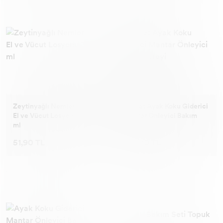
Zeytinyağlı Nemlendirici
2 Adet Ayak Koku Giderici
El ve Vücut Losyonu 350
Mantar Önleyici Bakım
ml
Spreyi
51,90 TL
107,90 TL