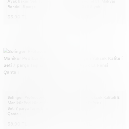
Ayak Bakım Seti Topuk
Profesyonel 5'li Makyaj
Rendeli 5 parça
Fırça Seti Siyah
35,90 TL
58,90 TL
Solingen Profesyonel
Solingen Yüksek Kaliteli El
Manikür Pedikür ve Bakım
ve Ayak Et Pensi
Seti 7 parça Taşınabilir
Çantalı
58,90 TL
49,90 TL