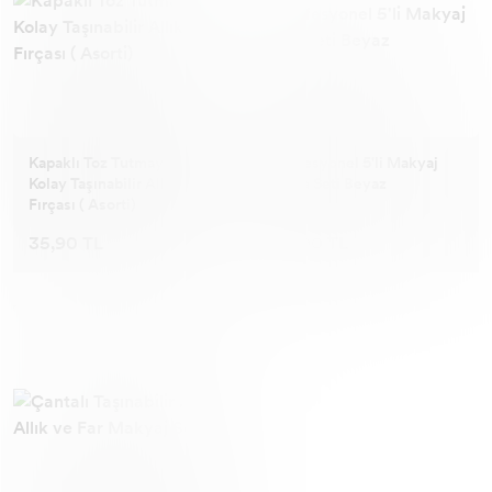
Kapaklı Toz Tutmayan
Profesyonel 5'li Makyaj
Kolay Taşınabilir Allık
Fırça Seti Beyaz
Fırçası ( Asorti)
35,90 TL
75,90 TL