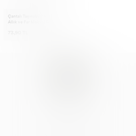
Çantalı Taşınabilir Aynalı
Allık ve Far Makyaj Seti
73,90 TL
© AlyaStore
Mesafeli Satış Sözleşmesi