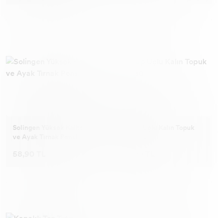
Solingen Yüksek Kalite El
Ahşap Uçlu Kalın Topuk
ve Ayak Tırnak Pensi
Törpüsü
58,90 TL
39,90 TL