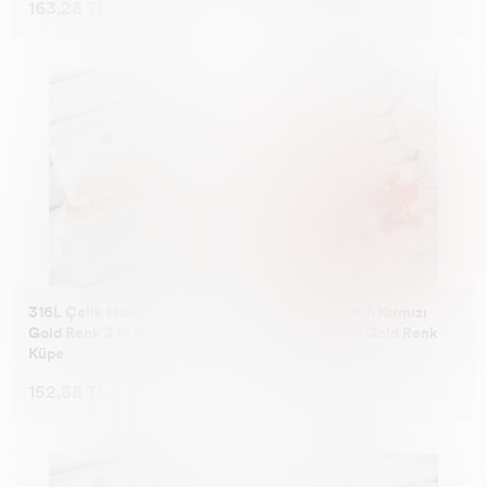
163,28 TL
152,38 TL
316L Çelik Halka Model
Pirinç Sallantılı Kırmızı
Gold Renk 3'lü Set Kadın
Çiçek Model Gold Renk
Küpe
Kadın Küpe
152,38 TL
261,38 TL