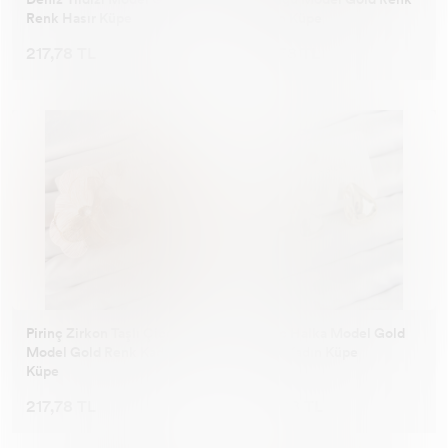
Renk Hasır Küpe
Kadın Küpe
217,78 TL
217,78 TL
Pirinç Zirkon Taşlı Çiçek
Pirinç Halka Model Gold
Model Gold Renk Kadın
Renk Kadın Küpe
Küpe
217,78 TL
163,28 TL