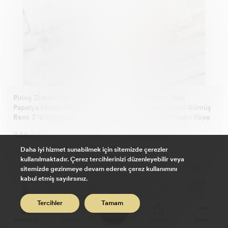
Pirinç Zİrkon Taşlı Gül Ve
Pirinç Zİrkon Taşlı
Papatya Model Gümüş
Dikdörtgen Model Gümüş
Renk 3'lü Çift Kadın Küpe
Renk 3'lü Çift Kadın Küpe
348,58 TL
348,58 TL
Daha iyi hizmet sunabilmek için sitemizde çerezler
kullanılmaktadır. Çerez tercihlerinizi düzenleyebilir veya
sitemizde gezinmeye devam ederek çerez kullanımını
kabul etmiş sayılırsınız.
0
Tercihler
Tamam
Sepetim
Anasayfa
Arama
Paylaş
Menü