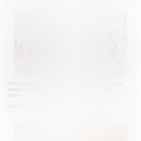
Pirinç İnci Detaylı Çiçek
Pirinç Tül Model Gold
Model Gold Renk Kadın
Renk Kadın Küpe
Küpe
163,28 TL
163,28 TL